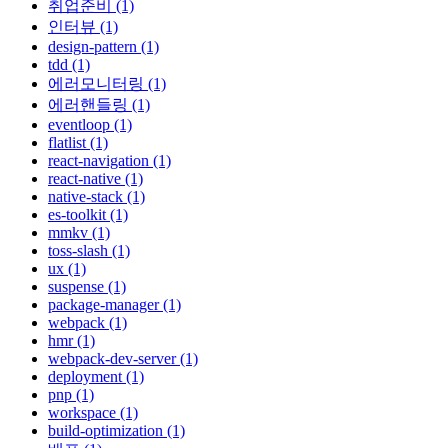
취업준비 (1)
인터뷰 (1)
design-pattern (1)
tdd (1)
에러모니터링 (1)
에러핸들링 (1)
eventloop (1)
flatlist (1)
react-navigation (1)
react-native (1)
native-stack (1)
es-toolkit (1)
mmkv (1)
toss-slash (1)
ux (1)
suspense (1)
package-manager (1)
webpack (1)
hmr (1)
webpack-dev-server (1)
deployment (1)
pnp (1)
workspace (1)
build-optimization (1)