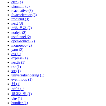
cicd (4)
planning (3)
reactnative (3)
fe-accelerator (3)
frontend (3)
next (3)
브라우저 (2)
nodejs (2)
usefunnel (2)
open-source (2)
monorepo (2)
yarn (2)
css (1)
express (1)
nextjs (1)
csr (1)
ssr (1)
universalrendering (1)
event-loop (1)
웹 (1)
보안 (1)
객체지향 (1)
vite (1)
bundler (1)