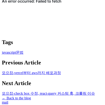
Tags
javascript
문법
Previous Article
모으잡-vercel부터 aws까지 배포과정
Next Article
모으잡-check box 수정, react-query 커스텀 훅, 크롤링 이슈
← Back to the blog
mail