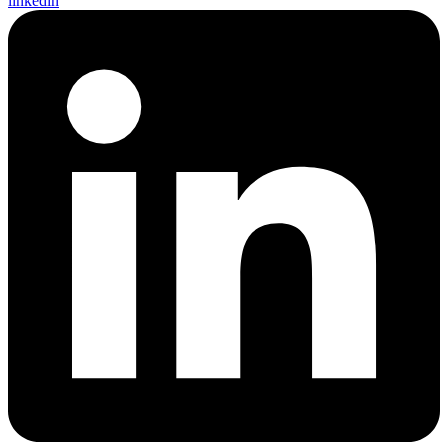
linkedin