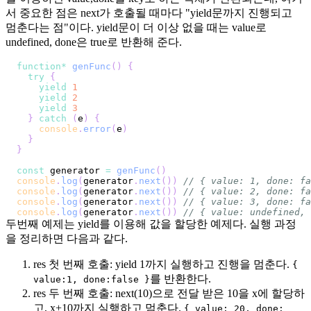
서 중요한 점은 next가 호출될 때마다 "yield문까지 진행되고
멈춘다는 점"이다. yield문이 더 이상 없을 때는 value로
undefined, done은 true로 반환해 준다.
function
*
genFunc
(
)
{
try
{
yield
1
yield
2
yield
3
}
catch
(
e
)
{
console
.
error
(
e
)
}
}
const
 generator 
=
genFunc
(
)
console
.
log
(
generator
.
next
(
)
)
// { value: 1, done: fa
console
.
log
(
generator
.
next
(
)
)
// { value: 2, done: fa
console
.
log
(
generator
.
next
(
)
)
// { value: 3, done: fa
console
.
log
(
generator
.
next
(
)
)
// { value: undefined, 
두번째 예제는 yield를 이용해 값을 할당한 예제다. 실행 과정
을 정리하면 다음과 같다.
res 첫 번째 호출: yield 1까지 실행하고 진행을 멈춘다.
{
를 반환한다.
value:1, done:false }
res 두 번째 호출: next(10)으로 전달 받은 10을 x에 할당하
고, x+10까지 실행하고 멈춘다.
{ value: 20, done: