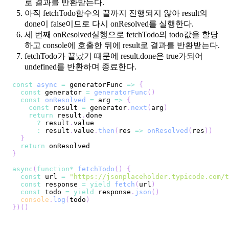
로 결과를 반환받는다.
아직 fetchTodo함수의 끝까지 진행되지 않아 result의
done이 false이므로 다시 onResolved를 실행한다.
세 번째 onResolved실행으로 fetchTodo의 todo값을 할당
하고 console에 호출한 뒤에 result로 결과를 반환받는다.
fetchTodo가 끝났기 때문에 result.done은 true가되어
undefined를 반환하며 종료한다.
const
async
=
generatorFunc
=>
{
const
 generator 
=
generatorFunc
(
)
const
onResolved
=
arg
=>
{
const
 result 
=
 generator
.
next
(
arg
)
return
 result
.
done
?
 result
.
value
:
 result
.
value
.
then
(
res
=>
onResolved
(
res
)
)
}
return
}
async
(
function
*
fetchTodo
(
)
{
const
 url 
=
"https://jsonplaceholder.typicode.com/t
const
 response 
=
yield
fetch
(
url
)
const
 todo 
=
yield
 response
.
json
(
)
console
.
log
(
todo
)
}
)
(
)