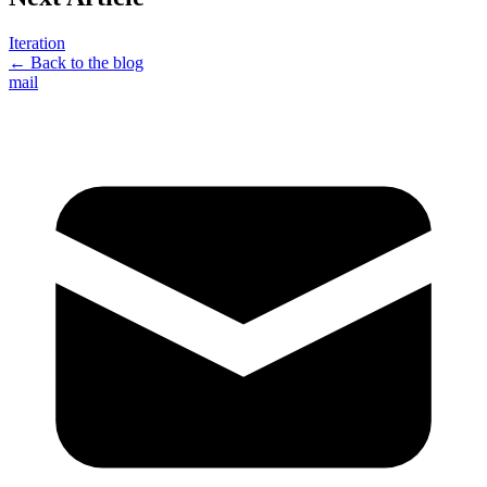
Iteration
← Back to the blog
mail