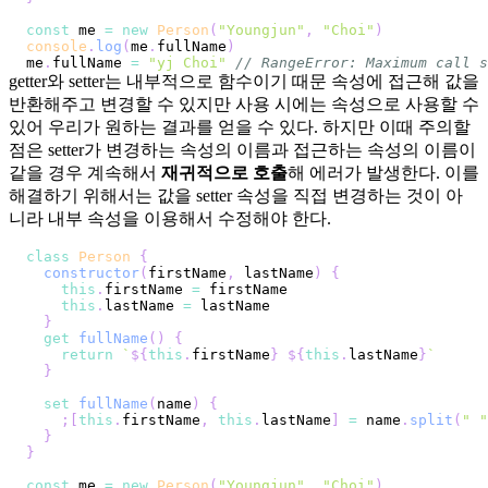
const
 me 
=
new
Person
(
"Youngjun"
,
"Choi"
)
console
.
log
(
me
.
fullName
)
me
.
fullName
=
"yj Choi"
// RangeError: Maximum call s
getter와 setter는 내부적으로 함수이기 때문 속성에 접근해 값을
반환해주고 변경할 수 있지만 사용 시에는 속성으로 사용할 수
있어 우리가 원하는 결과를 얻을 수 있다. 하지만 이때 주의할
점은 setter가 변경하는 속성의 이름과 접근하는 속성의 이름이
같을 경우 계속해서
재귀적으로 호출
해 에러가 발생한다. 이를
해결하기 위해서는 값을 setter 속성을 직접 변경하는 것이 아
니라 내부 속성을 이용해서 수정해야 한다.
class
Person
{
constructor
(
firstName
,
 lastName
)
{
this
.
firstName
=
this
.
lastName
=
}
get
fullName
(
)
{
return
`
${
this
.
firstName
}
${
this
.
lastName
}
`
}
set
fullName
(
name
)
{
;
[
this
.
firstName
,
this
.
lastName
]
=
 name
.
split
(
" "
}
}
const
 me 
=
new
Person
(
"Youngjun"
,
"Choi"
)