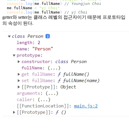
console
.
log
(
me
.
fullName
)
// Youngjun Choi
me
.
fullName
=
"yj Choi"
console
.
log
(
me
.
fullName
)
// yj Choi
getter와 setter는 클래스 레벨의 접근자이기 때문에 프로토타입
의 속성이 된다.