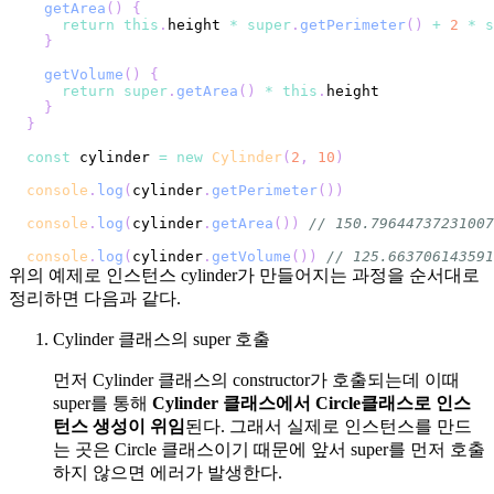
getArea
(
)
{
return
this
.
height
*
super
.
getPerimeter
(
)
+
2
*
s
}
getVolume
(
)
{
return
super
.
getArea
(
)
*
this
.
height
}
}
const
 cylinder 
=
new
Cylinder
(
2
,
10
)
console
.
log
(
cylinder
.
getPerimeter
(
)
)
console
.
log
(
cylinder
.
getArea
(
)
)
// 150.79644737231007
console
.
log
(
cylinder
.
getVolume
(
)
)
// 125.663706143591
위의 예제로 인스턴스 cylinder가 만들어지는 과정을 순서대로
정리하면 다음과 같다.
Cylinder 클래스의 super 호출
먼저 Cylinder 클래스의 constructor가 호출되는데 이때
super를 통해
Cylinder 클래스에서 Circle클래스로 인스
턴스 생성이 위임
된다. 그래서 실제로 인스턴스를 만드
는 곳은 Circle 클래스이기 때문에 앞서 super를 먼저 호출
하지 않으면 에러가 발생한다.