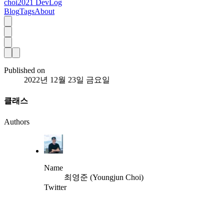
choi2021 DevLog
Blog
Tags
About
Published on
2022년 12월 23일 금요일
클래스
Authors
Name
최영준 (Youngjun Choi)
Twitter