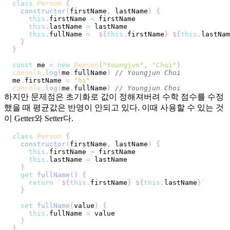
class
Person
{
constructor
(
firstName
,
 lastName
)
{
this
.
firstName
=
this
.
lastName
=
this
.
fullName
=
`
${
this
.
firstName
}
${
this
.
lastNam
}
}
const
 me 
=
new
Person
(
"Youngjun"
,
"Choi"
)
console
.
log
(
me
.
fullName
)
// Youngjun Choi
me
.
firstName
=
"hi"
console
.
log
(
me
.
fullName
)
// Youngjun Choi
하지만 문제점은 초기화로 값이 정해져버려 수학 점수를 수정
했을 때 평균값은 반영이 안되고 있다. 이때 사용할 수 있는 것
이 Getter와 Setter다.
class
Person
{
constructor
(
firstName
,
 lastName
)
{
this
.
firstName
=
this
.
lastName
=
}
get
fullName
(
)
{
return
`
${
this
.
firstName
}
${
this
.
lastName
}
`
}
set
fullName
(
value
)
{
this
.
fullName
=
}
}