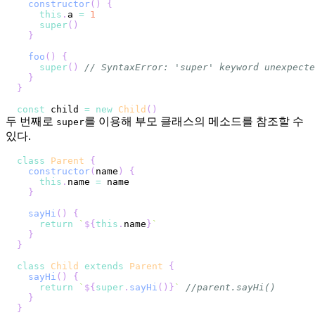
constructor
(
)
{
this
.
a
=
1
super
(
)
}
foo
(
)
{
super
(
)
// SyntaxError: 'super' keyword unexpecte
}
}
const
 child 
=
new
Child
(
)
두 번째로
를 이용해 부모 클래스의 메소드를 참조할 수
super
있다.
class
Parent
{
constructor
(
name
)
{
this
.
name
=
}
sayHi
(
)
{
return
`
${
this
.
name
}
`
}
}
class
Child
extends
Parent
{
sayHi
(
)
{
return
`
${
super
.
sayHi
(
)
}
`
//parent.sayHi()
}
}