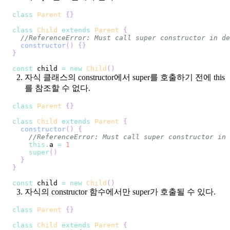
class
Parent
{
}
class
Child
extends
Parent
{
//ReferenceError: Must call super constructor in de
constructor
(
)
{
}
}
const
 child 
=
new
Child
(
)
자식 클래스의 constructor에서 super를 호출하기 전에 this
를 참조할 수 없다.
class
Parent
{
}
class
Child
extends
Parent
{
constructor
(
)
{
//ReferenceError: Must call super constructor in 
this
.
a
=
1
super
(
)
}
}
const
 child 
=
new
Child
(
)
자식의 constructor 함수에서만 super가 호출될 수 있다.
class
Parent
{
}
class
Child
extends
Parent
{