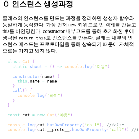
🥚 인스턴스 생성과정
클래스의 인스턴스를 만드는 과정을 정리하면 생성자 함수와
동일하게 동작한다. 가장 먼저 new 키워드로 빈 객체를 만들고
this를 바인딩한다. constructor 내부코드를 통해 초기화한 후에
생략된
로 인스턴스를 만든다. 클래스 내부의 인
return this
스턴스 메소드는 프로토타입을 통해 상속되기 때문에 자체적
으로는 가지고 있지 않다.
class
Cat
{
static
shout
=
(
)
=>
console
.
log
(
"야옹"
)
constructor
(
name
)
{
this
.
name
=
}
call
(
)
{
console
.
log
(
"하이"
)
}
}
const
 cat 
=
new
Cat
(
"야옹"
)
console
.
log
(
cat
.
hasOwnProperty
(
"call"
)
)
//false
console
.
log
(
cat
.
__proto__
.
hasOwnProperty
(
"call"
)
)
//t