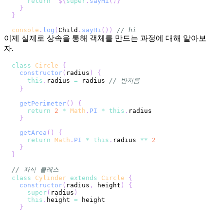
return
`
${
super
.
sayHi
(
)
}
`
}
}
console
.
log
(
Child
.
sayHi
(
)
)
// hi
이제 실제로 상속을 통해 객체를 만드는 과정에 대해 알아보
자.
class
Circle
{
constructor
(
radius
)
{
this
.
radius
=
 radius 
// 반지름
}
getPerimeter
(
)
{
return
2
*
Math
.
PI
*
this
.
radius
}
getArea
(
)
{
return
Math
.
PI
*
this
.
radius
**
2
}
}
// 자식 클래스
class
Cylinder
extends
Circle
{
constructor
(
radius
,
 height
)
{
super
(
radius
)
this
.
height
=
}