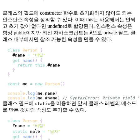
클래스의 필드에 constructor 함수로 초기화하지 않아도 되는
인스턴스 속성을 정의할 수 있다. 이때 this는 사용해서는 안되
고 초기 값이 없다면 undefined로 할당된다. 인스턴스 속성은
항상 public이지만 최신 자바스크립트는
으로 private 필드, 클
#
래스 내부에서만 참조 가능한 속성을 만들 수 있다.
class
Person
{
  #name 
=
"비밀"
get
name
(
)
{
return
this
.
#name
}
}
const
 me 
=
new
Person
(
)
console
.
log
(
me
.
name
)
console
.
log
(
me
.
#name
)
// SyntaxError: Private field '
클래스 필드에
을 이용하면 앞서 클래스 레벨의 메소드
static
를 만든 것처럼 속성도 추가할 수 있다.
class
Person
{
  #name 
=
"비밀"
static
 male 
=
"남자"
get
name
(
)
{