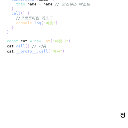
this
.
name
=
 name 
// 인스턴스 메소드
}
call
(
)
{
//프로토타입 메소드
console
.
log
(
"야옹"
)
}
}
const
 cat 
=
new
Cat
(
"야옹이"
)
cat
.
call
(
)
// 야옹
cat
.
__proto__
.
call
(
"야옹"
)
정