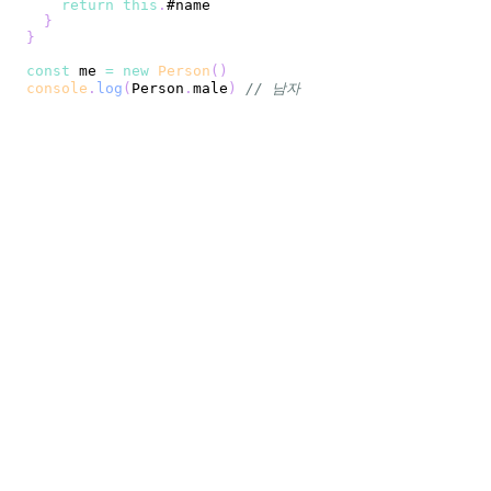
return
this
.
#name
}
}
const
 me 
=
new
Person
(
)
console
.
log
(
Person
.
male
)
// 남자