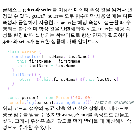
클래스는
getter와 setter
를 이용해 데이터 속성 값을 읽거나 변
경할 수 있다. getter와 setter는 모두 함수지만 사용할 때는 다른
속성과 동일하게 사용한다. getter는 해당 속성에 접근할 때 수
행되는 함수이며 항상 값을 반환해줘야 하고, setter는 해당 속
성을 변경할 때 실행되는 함수이므로 항상 인자가 필요하다.
getter와 setter가 필요한 상황에 대해 알아보자.
class
Person
{
constructor
(
firstName
,
 lastName
)
{
this
.
firstName
=
this
.
lastName
=
}
fullName
(
)
{
return
`
${
this
.
firstName
}
${
this
.
lastName
}
`
}
}
const
 person1 
=
new
Person
(
100
,
90
)
console
.
log
(
person1
.
averageScore
(
)
)
//함수를 이용해야해
위의 코드의 점수의 평균 값을 얻고 싶은 상황에서 메소드로
평균 점수를 받을 수 있지만 averageScore를 속성으로 만들고
싶다. 그래서 우선은 초기 값으로 먼저 받아올 때 계산해서 속
성으로 추가할 수 있다.