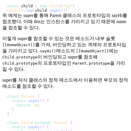
const
 child 
=
new
Child
(
"yj"
)
console
.
log
(
child
.
sayHi
(
)
)
위 예제는 super를 통해 Parent 클래스의 프로토타입의 sayHi를
참조했다. 이때 this는 인스턴스를 가리키고 있기 때문에 name
을 참조할 수 있다.
이렇게 super를 참조할 수 있는 것은 메소드가 내부 슬롯
를 가져, 바인딩하고 있는 객체의 프로토타입
[[HomeObject]]
을 가리키고 있다.
메소드의
에는
sayHi()
[[HomeObject]]
이 바인딩되고 super를 참조해
Child.prototype
의 프로토타입인
을 가리
child.prototype
Parent.prototype
킬 수 있다.
super를 자식 클래스의 정적 메소드에서 이용하면 부모의 정적
메소드를 참조할 수 있다.
class
Parent
{
static
sayHi
(
)
{
return
`
Hi 
`
}
}
class
Child
extends
Parent
{
static
sayHi
(
)
{